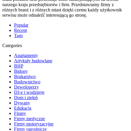
naszego kraju przedsiębiorstw i firm. Przedstawiamy firmy z
różnych branż i z różnych miast dzięki czemu każdy użytkownik
serwisu może odnaleźć interesującą go stronę.
Popular
Recent
Tags
Categories
Apartamenty
Artykuły budowlane
BHP
Bidony
Brukarstwo
Budownictwo
Deweloperzy
DJ-e i wodzireje
Dom i zieleń
Dywany
Edukacja
Firany
Firmy medyczne
Firmy motoryzacyjne
Firmy ogrodnicze