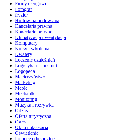
Firmy usługowe
Fotograf
fryzjer
Hurtownia budowlana
Kancelaria prawna
Kancelarie prawne
Klimatyzacja i wentylacja
Komputery
Kursy i szkolenia
Kwatery
Leczenie uzależnień
Logistyka i Transport
Logopeda
Macierzyństwo
Marketing
Meble
Mechanik
Monitoring
Muzyka i rozrywka
Odzież
Oferta turystyczna
Ogród
Okna i akcesoria
Oświetlenie
Pomoce edukacyjne