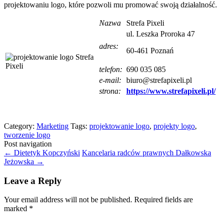
projektowaniu logo, które pozwoli mu promować swoją działalność.
Nazwa
Strefa Pixeli
ul. Leszka Proroka 47
adres:
60-461 Poznań
telefon:
690 035 085
e-mail:
biuro@strefapixeli.pl
strona:
https://www.strefapixeli.pl/
Category:
Marketing
Tags:
projektowanie logo
,
projekty logo
,
tworzenie logo
Post navigation
←
Dietetyk Kopczyński
Kancelaria radców prawnych Dałkowska
Jeżowska
→
Leave a Reply
Your email address will not be published.
Required fields are
marked
*