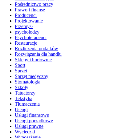
Pośrednictwo pracy
Prawo i finanse
Producenci
Projektowanie
Przemysł
psycholodzy
Psychoterapeuci
Restauracje
Rozliczenia podatków
Rozwiązania dla handlu
Sklepy i hurtownie
Sport
Sprzęt
Sprzęt medyczny
Stomatologia
Szkoły
Tatuatorzy
Tekstylia
Tłumaczenia
Usługi
Usługi finansowe
Usługi porządkowe
Usługi prawne
Wycieczki
Wyposażenie