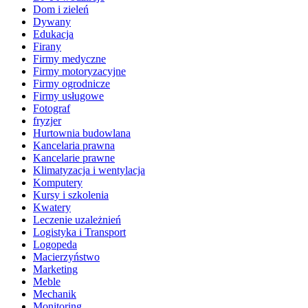
Dom i zieleń
Dywany
Edukacja
Firany
Firmy medyczne
Firmy motoryzacyjne
Firmy ogrodnicze
Firmy usługowe
Fotograf
fryzjer
Hurtownia budowlana
Kancelaria prawna
Kancelarie prawne
Klimatyzacja i wentylacja
Komputery
Kursy i szkolenia
Kwatery
Leczenie uzależnień
Logistyka i Transport
Logopeda
Macierzyństwo
Marketing
Meble
Mechanik
Monitoring