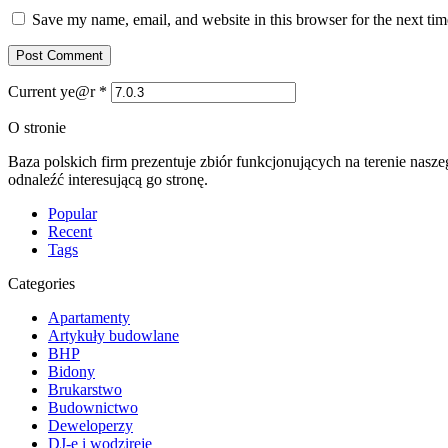
Save my name, email, and website in this browser for the next ti
Current ye@r
*
O stronie
Baza polskich firm prezentuje zbiór funkcjonujących na terenie nasz
odnaleźć interesującą go stronę.
Popular
Recent
Tags
Categories
Apartamenty
Artykuły budowlane
BHP
Bidony
Brukarstwo
Budownictwo
Deweloperzy
DJ-e i wodzireje