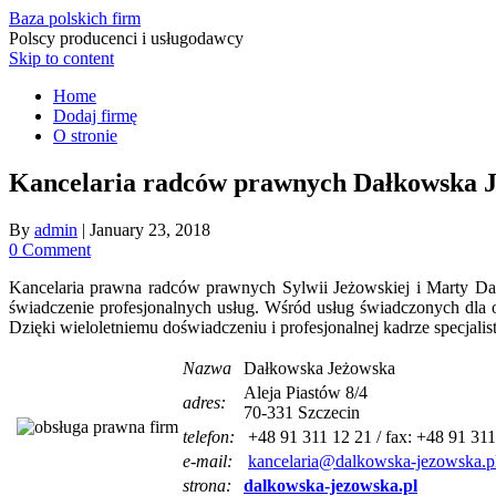
Baza polskich firm
Polscy producenci i usługodawcy
Skip to content
Home
Dodaj firmę
O stronie
Kancelaria radców prawnych Dałkowska 
By
admin
|
January 23, 2018
0 Comment
Kancelaria prawna radców prawnych Sylwii Jeżowskiej i Marty Dał
świadczenie profesjonalnych usług. Wśród usług świadczonych dla 
Dzięki wieloletniemu doświadczeniu i profesjonalnej kadrze specjal
Nazwa
Dałkowska Jeżowska
Aleja Piastów 8/4
adres:
70-331 Szczecin
telefon:
+48 91 311 12 21 / fax: +48 91 311
e-mail:
kancelaria@dalkowska-jezowska.p
strona:
dalkowska-jezowska.pl