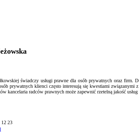
Jeżowska
kowskiej świadczy usługi prawne dla osób prywatnych oraz firm. D
osób prywatnych klienci często interesują się kwestiami związanym
istów kancelaria radców prawnych może zapewnić rzetelną jakość usłu
 12 23
l