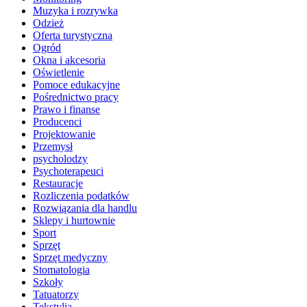
Muzyka i rozrywka
Odzież
Oferta turystyczna
Ogród
Okna i akcesoria
Oświetlenie
Pomoce edukacyjne
Pośrednictwo pracy
Prawo i finanse
Producenci
Projektowanie
Przemysł
psycholodzy
Psychoterapeuci
Restauracje
Rozliczenia podatków
Rozwiązania dla handlu
Sklepy i hurtownie
Sport
Sprzęt
Sprzęt medyczny
Stomatologia
Szkoły
Tatuatorzy
Tekstylia