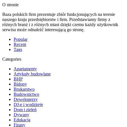
O stronie
Baza polskich firm prezentuje zbiór funkcjonujących na terenie
naszego kraju przedsiębiorstw i firm. Przedstawiamy firmy z
różnych branż i z różnych miast dzięki czemu każdy użytkownik
serwisu może odnaleźć interesującą go stronę.
Popular
Recent
Tags
Categories
Apartamenty
Artykuły budowlane
BHP
Bidony
Brukarstwo
Budownictwo
Deweloperzy
DJ-e i wodzireje
Dom i zieleń
Dywany
Edukacja
Firany