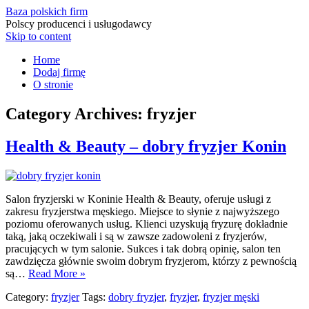
Baza polskich firm
Polscy producenci i usługodawcy
Skip to content
Home
Dodaj firmę
O stronie
Category Archives:
fryzjer
Health & Beauty – dobry fryzjer Konin
Salon fryzjerski w Koninie Health & Beauty, oferuje usługi z
zakresu fryzjerstwa męskiego. Miejsce to słynie z najwyższego
poziomu oferowanych usług. Klienci uzyskują fryzurę dokładnie
taką, jaką oczekiwali i są w zawsze zadowoleni z fryzjerów,
pracujących w tym salonie. Sukces i tak dobrą opinię, salon ten
zawdzięcza głównie swoim dobrym fryzjerom, którzy z pewnością
są…
Read More »
Category:
fryzjer
Tags:
dobry fryzjer
,
fryzjer
,
fryzjer męski