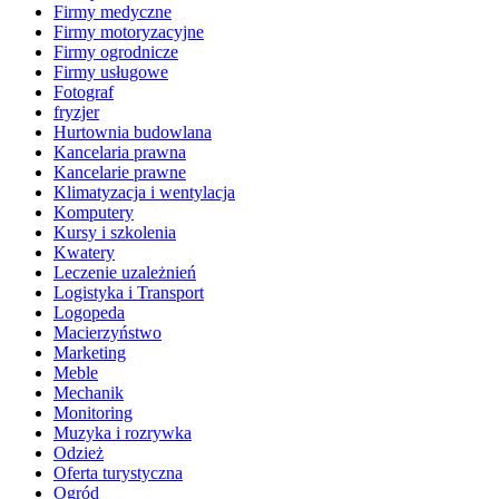
Firmy medyczne
Firmy motoryzacyjne
Firmy ogrodnicze
Firmy usługowe
Fotograf
fryzjer
Hurtownia budowlana
Kancelaria prawna
Kancelarie prawne
Klimatyzacja i wentylacja
Komputery
Kursy i szkolenia
Kwatery
Leczenie uzależnień
Logistyka i Transport
Logopeda
Macierzyństwo
Marketing
Meble
Mechanik
Monitoring
Muzyka i rozrywka
Odzież
Oferta turystyczna
Ogród