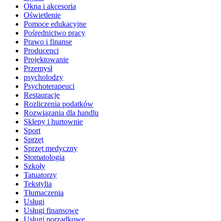
Okna i akcesoria
Oświetlenie
Pomoce edukacyjne
Pośrednictwo pracy
Prawo i finanse
Producenci
Projektowanie
Przemysł
psycholodzy
Psychoterapeuci
Restauracje
Rozliczenia podatków
Rozwiązania dla handlu
Sklepy i hurtownie
Sport
Sprzęt
Sprzęt medyczny
Stomatologia
Szkoły
Tatuatorzy
Tekstylia
Tłumaczenia
Usługi
Usługi finansowe
Usługi porządkowe