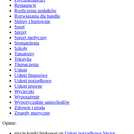
Restauracje
Rozliczenia podatków
Rozwiązania dla handlu
Sklepy i hurtownie
Sport
Sprzęt
Sprzęt medyczny
Stomatologia
Szkoły
Tatuatorzy
Tekstylia
Tłumaczenia
Usługi
Usługi finansowe
Usługi porządkowe
Usługi prawne
Wycieczki
Wyposażenie
Wypożyczalnie samochodów
Zdrowie i uroda
Zespoły muzyczne
Opinie:
mycie kostki brukowej
on
Usługi porządkowe Vector