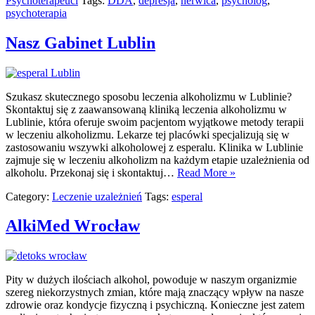
Psychoterapeuci
Tags:
DDA
,
depresja
,
nerwica
,
psycholog
,
psychoterapia
Nasz Gabinet Lublin
Szukasz skutecznego sposobu leczenia alkoholizmu w Lublinie?
Skontaktuj się z zaawansowaną kliniką leczenia alkoholizmu w
Lublinie, która oferuje swoim pacjentom wyjątkowe metody terapii
w leczeniu alkoholizmu. Lekarze tej placówki specjalizują się w
zastosowaniu wszywki alkoholowej z esperalu. Klinika w Lublinie
zajmuje się w leczeniu alkoholizm na każdym etapie uzależnienia od
alkoholu. Przekonaj się i skontaktuj…
Read More »
Category:
Leczenie uzależnień
Tags:
esperal
AlkiMed Wrocław
Pity w dużych ilościach alkohol, powoduje w naszym organizmie
szereg niekorzystnych zmian, które mają znaczący wpływ na nasze
zdrowie oraz kondycje fizyczną i psychiczną. Konieczne jest zatem