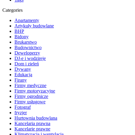
Categories
Apartamenty
Artykuły budowlane
BHP
Bidony
Brukarstwo
Budownictwo
Deweloperzy
DJ-e i wodzireje
Dom i zieleń
Dywany
Edukacja
Firany
Firmy medyczne
Firmy motoryzacyjne
Firmy ogrodnicze
Firmy usługowe
Fotograf
fryzjer
Hurtownia budowlana
Kancelaria prawna
Kancelarie prawne
Klimatyzacja i wentylacja