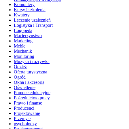
Komputery
Kursy i szkolenia
Kwatery
Leczenie uzależnień
Logistyka i Transport
Logopeda
Macierzyństwo
Marketing
Meble
Mechanik
Monitoring
Muzyka i rozrywka
Odzież
Oferta turystyczna
Ogród
Okna i akcesoria
Oświetlenie
Pomoce edukacyjne
Pośrednictwo pracy
Prawo i finanse
Producenci
Projektowanie
Przemysł
psycholodzy
Psychoterapeuci