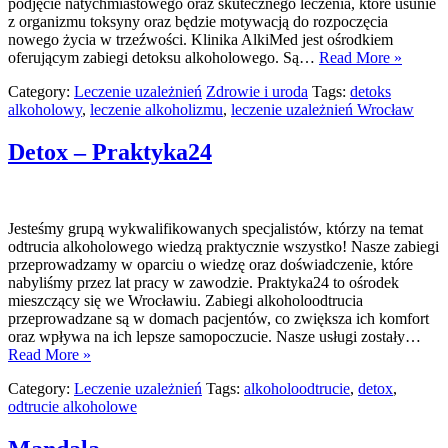
podjęcie natychmiastowego oraz skutecznego leczenia, które usunie
z organizmu toksyny oraz będzie motywacją do rozpoczęcia
nowego życia w trzeźwości. Klinika AlkiMed jest ośrodkiem
oferującym zabiegi detoksu alkoholowego. Są…
Read More »
Category:
Leczenie uzależnień
Zdrowie i uroda
Tags:
detoks
alkoholowy
,
leczenie alkoholizmu
,
leczenie uzależnień Wrocław
Detox – Praktyka24
Jesteśmy grupą wykwalifikowanych specjalistów, którzy na temat
odtrucia alkoholowego wiedzą praktycznie wszystko! Nasze zabiegi
przeprowadzamy w oparciu o wiedzę oraz doświadczenie, które
nabyliśmy przez lat pracy w zawodzie. Praktyka24 to ośrodek
mieszczący się we Wrocławiu. Zabiegi alkoholoodtrucia
przeprowadzane są w domach pacjentów, co zwiększa ich komfort
oraz wpływa na ich lepsze samopoczucie. Nasze usługi zostały…
Read More »
Category:
Leczenie uzależnień
Tags:
alkoholoodtrucie
,
detox
,
odtrucie alkoholowe