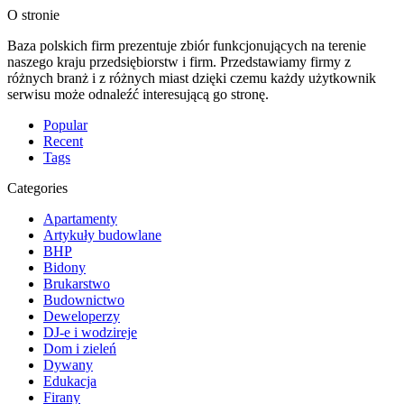
O stronie
Baza polskich firm prezentuje zbiór funkcjonujących na terenie
naszego kraju przedsiębiorstw i firm. Przedstawiamy firmy z
różnych branż i z różnych miast dzięki czemu każdy użytkownik
serwisu może odnaleźć interesującą go stronę.
Popular
Recent
Tags
Categories
Apartamenty
Artykuły budowlane
BHP
Bidony
Brukarstwo
Budownictwo
Deweloperzy
DJ-e i wodzireje
Dom i zieleń
Dywany
Edukacja
Firany