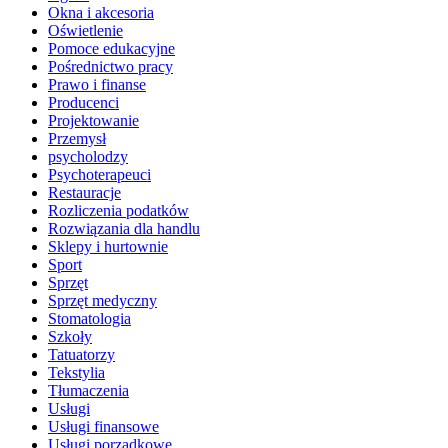
Okna i akcesoria
Oświetlenie
Pomoce edukacyjne
Pośrednictwo pracy
Prawo i finanse
Producenci
Projektowanie
Przemysł
psycholodzy
Psychoterapeuci
Restauracje
Rozliczenia podatków
Rozwiązania dla handlu
Sklepy i hurtownie
Sport
Sprzęt
Sprzęt medyczny
Stomatologia
Szkoły
Tatuatorzy
Tekstylia
Tłumaczenia
Usługi
Usługi finansowe
Usługi porządkowe