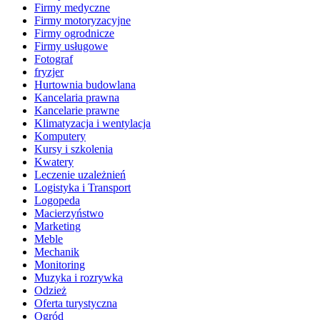
Firmy medyczne
Firmy motoryzacyjne
Firmy ogrodnicze
Firmy usługowe
Fotograf
fryzjer
Hurtownia budowlana
Kancelaria prawna
Kancelarie prawne
Klimatyzacja i wentylacja
Komputery
Kursy i szkolenia
Kwatery
Leczenie uzależnień
Logistyka i Transport
Logopeda
Macierzyństwo
Marketing
Meble
Mechanik
Monitoring
Muzyka i rozrywka
Odzież
Oferta turystyczna
Ogród