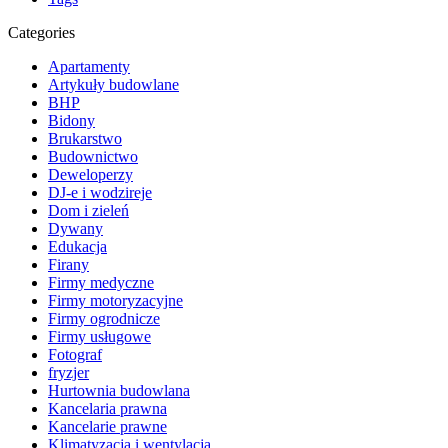
Categories
Apartamenty
Artykuły budowlane
BHP
Bidony
Brukarstwo
Budownictwo
Deweloperzy
DJ-e i wodzireje
Dom i zieleń
Dywany
Edukacja
Firany
Firmy medyczne
Firmy motoryzacyjne
Firmy ogrodnicze
Firmy usługowe
Fotograf
fryzjer
Hurtownia budowlana
Kancelaria prawna
Kancelarie prawne
Klimatyzacja i wentylacja