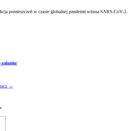
ekcja pomieszczeń w czasie globalnej pandemii wirusa SARS-CoV-2.
o-zalaniu/
racz
→
*