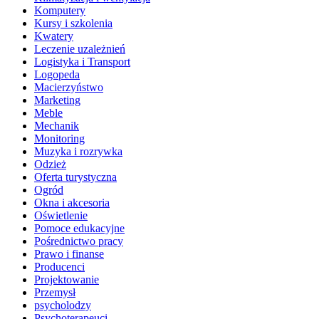
Komputery
Kursy i szkolenia
Kwatery
Leczenie uzależnień
Logistyka i Transport
Logopeda
Macierzyństwo
Marketing
Meble
Mechanik
Monitoring
Muzyka i rozrywka
Odzież
Oferta turystyczna
Ogród
Okna i akcesoria
Oświetlenie
Pomoce edukacyjne
Pośrednictwo pracy
Prawo i finanse
Producenci
Projektowanie
Przemysł
psycholodzy
Psychoterapeuci