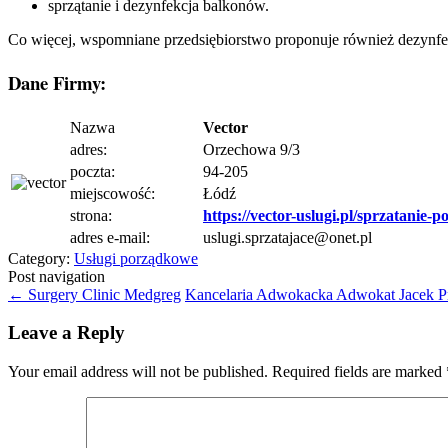
sprzątanie i dezynfekcja balkonów.
Co więcej, wspomniane przedsiębiorstwo proponuje również dezynf
Dane Firmy:
Nazwa
Vector
adres:
Orzechowa 9/3
poczta:
94-205
miejscowość:
Łódź
strona:
https://vector-uslugi.pl/sprzatanie-p
adres e-mail:
uslugi.sprzatajace@onet.pl
Category:
Usługi porządkowe
Post navigation
←
Surgery Clinic Medgreg
Kancelaria Adwokacka Adwokat Jacek P
Leave a Reply
Your email address will not be published.
Required fields are marked