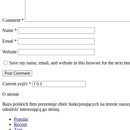
Comment
*
Name
*
Email
*
Website
Save my name, email, and website in this browser for the next ti
Current ye@r
*
O stronie
Baza polskich firm prezentuje zbiór funkcjonujących na terenie nasz
odnaleźć interesującą go stronę.
Popular
Recent
Tags