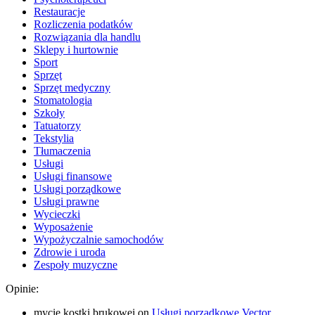
Restauracje
Rozliczenia podatków
Rozwiązania dla handlu
Sklepy i hurtownie
Sport
Sprzęt
Sprzęt medyczny
Stomatologia
Szkoły
Tatuatorzy
Tekstylia
Tłumaczenia
Usługi
Usługi finansowe
Usługi porządkowe
Usługi prawne
Wycieczki
Wyposażenie
Wypożyczalnie samochodów
Zdrowie i uroda
Zespoły muzyczne
Opinie:
mycie kostki brukowej
on
Usługi porządkowe Vector