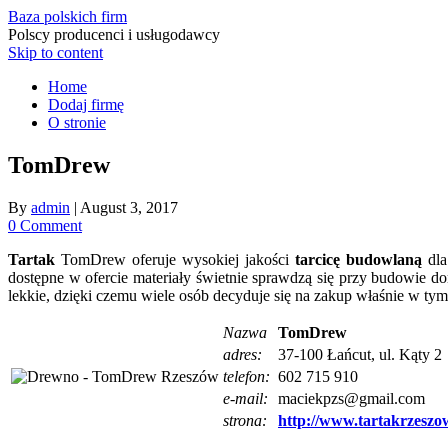
Baza polskich firm
Polscy producenci i usługodawcy
Skip to content
Home
Dodaj firmę
O stronie
TomDrew
By
admin
|
August 3, 2017
0 Comment
Tartak
TomDrew oferuje wysokiej jakości
tarcicę budowlaną
dl
dostępne w ofercie materiały świetnie sprawdzą się przy budowie
lekkie, dzięki czemu wiele osób decyduje się na zakup właśnie w tym 
Nazwa
TomDrew
adres:
37-100 Łańcut, ul. Kąty 2
telefon:
602 715 910
e-mail:
maciekpzs@gmail.com
strona:
http://www.tartakrzeszow