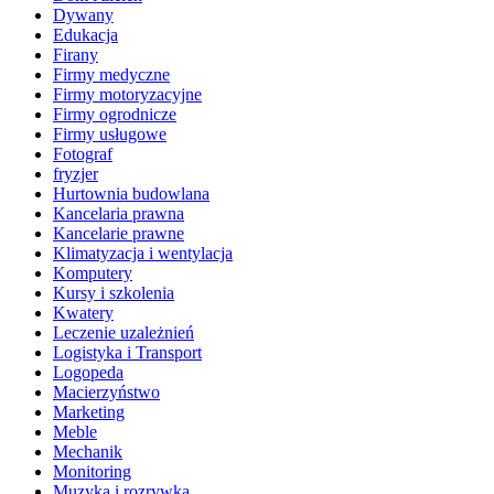
Dywany
Edukacja
Firany
Firmy medyczne
Firmy motoryzacyjne
Firmy ogrodnicze
Firmy usługowe
Fotograf
fryzjer
Hurtownia budowlana
Kancelaria prawna
Kancelarie prawne
Klimatyzacja i wentylacja
Komputery
Kursy i szkolenia
Kwatery
Leczenie uzależnień
Logistyka i Transport
Logopeda
Macierzyństwo
Marketing
Meble
Mechanik
Monitoring
Muzyka i rozrywka