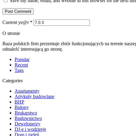
Save my name, email, and website in this browser for the next ti
Current ye@r
*
O stronie
Baza polskich firm prezentuje zbiór funkcjonujących na terenie nasz
odnaleźć interesującą go stronę.
Popular
Recent
Tags
Categories
Apartamenty
Artykuły budowlane
BHP
Bidony
Brukarstwo
Budownictwo
Deweloperzy
DJ-e i wodzireje
Dom i zieleń