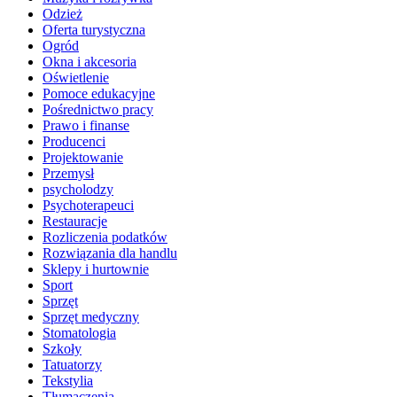
Odzież
Oferta turystyczna
Ogród
Okna i akcesoria
Oświetlenie
Pomoce edukacyjne
Pośrednictwo pracy
Prawo i finanse
Producenci
Projektowanie
Przemysł
psycholodzy
Psychoterapeuci
Restauracje
Rozliczenia podatków
Rozwiązania dla handlu
Sklepy i hurtownie
Sport
Sprzęt
Sprzęt medyczny
Stomatologia
Szkoły
Tatuatorzy
Tekstylia
Tłumaczenia