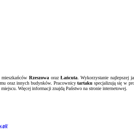
a mieszkańców
Rzeszowa
oraz
Łańcuta
. Wykorzystanie najlepszej j
 domu oraz innych budynków. Pracownicy
tartaku
specjalizują się w p
miejscu. Więcej informacji znajdą Państwo na stronie internetowej.
.pl/