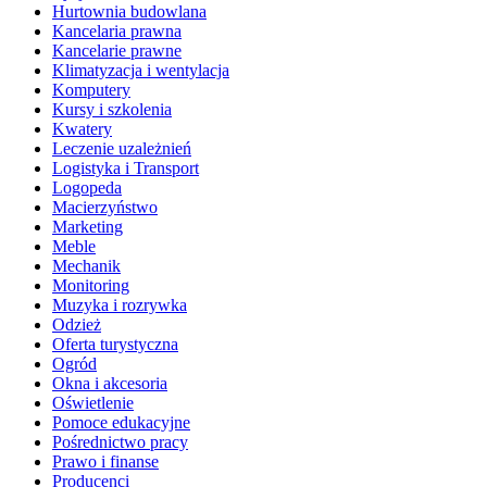
Hurtownia budowlana
Kancelaria prawna
Kancelarie prawne
Klimatyzacja i wentylacja
Komputery
Kursy i szkolenia
Kwatery
Leczenie uzależnień
Logistyka i Transport
Logopeda
Macierzyństwo
Marketing
Meble
Mechanik
Monitoring
Muzyka i rozrywka
Odzież
Oferta turystyczna
Ogród
Okna i akcesoria
Oświetlenie
Pomoce edukacyjne
Pośrednictwo pracy
Prawo i finanse
Producenci