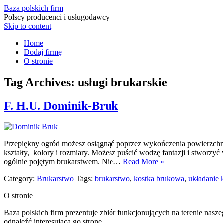
Baza polskich firm
Polscy producenci i usługodawcy
Skip to content
Home
Dodaj firmę
O stronie
Tag Archives:
usługi brukarskie
F. H.U. Dominik-Bruk
Przepiękny ogród możesz osiągnąć poprzez wykończenia powierzchni z
kształty, kolory i rozmiary. Możesz puścić wodzę fantazji i stworz
ogólnie pojętym brukarstwem. Nie…
Read More »
Category:
Brukarstwo
Tags:
brukarstwo
,
kostka brukowa
,
układanie 
O stronie
Baza polskich firm prezentuje zbiór funkcjonujących na terenie nasz
odnaleźć interesującą go stronę.