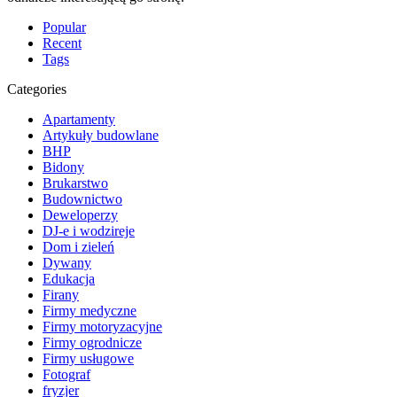
Popular
Recent
Tags
Categories
Apartamenty
Artykuły budowlane
BHP
Bidony
Brukarstwo
Budownictwo
Deweloperzy
DJ-e i wodzireje
Dom i zieleń
Dywany
Edukacja
Firany
Firmy medyczne
Firmy motoryzacyjne
Firmy ogrodnicze
Firmy usługowe
Fotograf
fryzjer