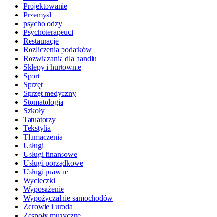
Projektowanie
Przemysł
psycholodzy
Psychoterapeuci
Restauracje
Rozliczenia podatków
Rozwiązania dla handlu
Sklepy i hurtownie
Sport
Sprzęt
Sprzęt medyczny
Stomatologia
Szkoły
Tatuatorzy
Tekstylia
Tłumaczenia
Usługi
Usługi finansowe
Usługi porządkowe
Usługi prawne
Wycieczki
Wyposażenie
Wypożyczalnie samochodów
Zdrowie i uroda
Zespoły muzyczne