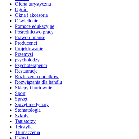
Oferta turystyczna
Ogród
Okna i akcesoria
Oświetlenie
Pomoce edukacyjne
Pośrednictwo pracy
Prawo i finanse
Producenci
Projektowanie
Przemysł
psycholodzy
Psychoterapeuci
Restauracje
Rozliczenia podatków
Rozwiązania dla handlu
Sklepy i hurtownie
Sport
Sprzęt
Sprzęt medyczny
Stomatologia
Szkoły
Tatuatorzy
Tekstylia
Tłumaczenia
Usługi