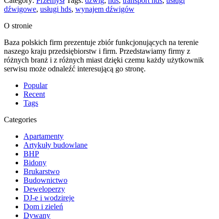
Category:
Przemysł
Tags:
dźwig
,
hds
,
transport hds
,
usługi
dźwigowe
,
usługi hds
,
wynajem dźwigów
O stronie
Baza polskich firm prezentuje zbiór funkcjonujących na terenie
naszego kraju przedsiębiorstw i firm. Przedstawiamy firmy z
różnych branż i z różnych miast dzięki czemu każdy użytkownik
serwisu może odnaleźć interesującą go stronę.
Popular
Recent
Tags
Categories
Apartamenty
Artykuły budowlane
BHP
Bidony
Brukarstwo
Budownictwo
Deweloperzy
DJ-e i wodzireje
Dom i zieleń
Dywany