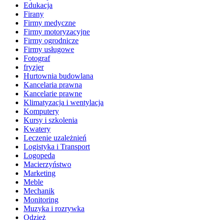
Edukacja
Firany
Firmy medyczne
Firmy motoryzacyjne
Firmy ogrodnicze
Firmy usługowe
Fotograf
fryzjer
Hurtownia budowlana
Kancelaria prawna
Kancelarie prawne
Klimatyzacja i wentylacja
Komputery
Kursy i szkolenia
Kwatery
Leczenie uzależnień
Logistyka i Transport
Logopeda
Macierzyństwo
Marketing
Meble
Mechanik
Monitoring
Muzyka i rozrywka
Odzież