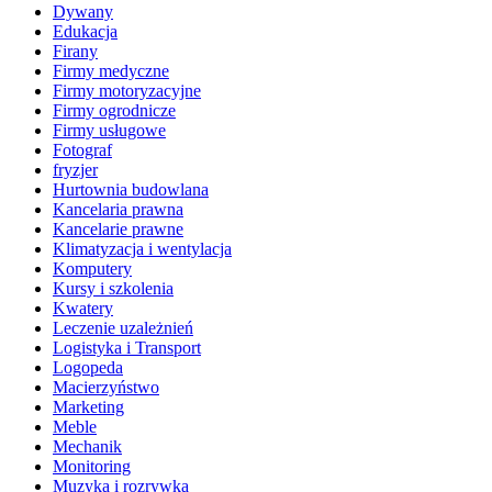
Dywany
Edukacja
Firany
Firmy medyczne
Firmy motoryzacyjne
Firmy ogrodnicze
Firmy usługowe
Fotograf
fryzjer
Hurtownia budowlana
Kancelaria prawna
Kancelarie prawne
Klimatyzacja i wentylacja
Komputery
Kursy i szkolenia
Kwatery
Leczenie uzależnień
Logistyka i Transport
Logopeda
Macierzyństwo
Marketing
Meble
Mechanik
Monitoring
Muzyka i rozrywka