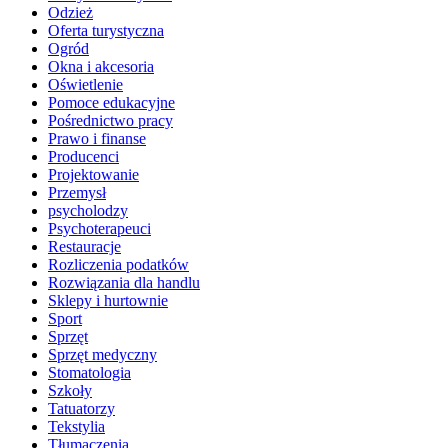
Odzież
Oferta turystyczna
Ogród
Okna i akcesoria
Oświetlenie
Pomoce edukacyjne
Pośrednictwo pracy
Prawo i finanse
Producenci
Projektowanie
Przemysł
psycholodzy
Psychoterapeuci
Restauracje
Rozliczenia podatków
Rozwiązania dla handlu
Sklepy i hurtownie
Sport
Sprzęt
Sprzęt medyczny
Stomatologia
Szkoły
Tatuatorzy
Tekstylia
Tłumaczenia