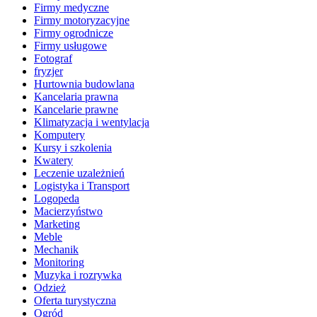
Firmy medyczne
Firmy motoryzacyjne
Firmy ogrodnicze
Firmy usługowe
Fotograf
fryzjer
Hurtownia budowlana
Kancelaria prawna
Kancelarie prawne
Klimatyzacja i wentylacja
Komputery
Kursy i szkolenia
Kwatery
Leczenie uzależnień
Logistyka i Transport
Logopeda
Macierzyństwo
Marketing
Meble
Mechanik
Monitoring
Muzyka i rozrywka
Odzież
Oferta turystyczna
Ogród