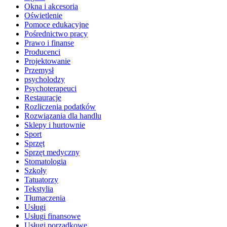
Okna i akcesoria
Oświetlenie
Pomoce edukacyjne
Pośrednictwo pracy
Prawo i finanse
Producenci
Projektowanie
Przemysł
psycholodzy
Psychoterapeuci
Restauracje
Rozliczenia podatków
Rozwiązania dla handlu
Sklepy i hurtownie
Sport
Sprzęt
Sprzęt medyczny
Stomatologia
Szkoły
Tatuatorzy
Tekstylia
Tłumaczenia
Usługi
Usługi finansowe
Usługi porządkowe