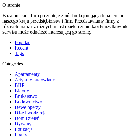
O stronie
Baza polskich firm prezentuje zbiór funkcjonujących na terenie
naszego kraju przedsiębiorstw i firm. Przedstawiamy firmy z
różnych branż i z różnych miast dzięki czemu każdy użytkownik
serwisu może odnaleźć interesującą go stronę.
Popular
Recent
Tags
Categories
Apartamenty
Artykuły budowlane
BHP
Bidony
Brukarstwo
Budownictwo
Deweloperzy
DJ-e i wodzireje
Dom i zieleń
Dywany
Edukacja
Firany