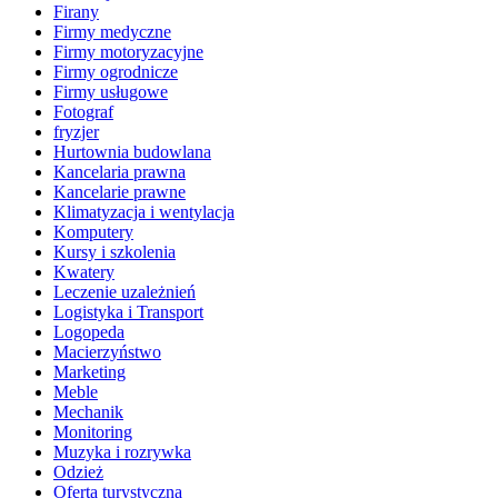
Firany
Firmy medyczne
Firmy motoryzacyjne
Firmy ogrodnicze
Firmy usługowe
Fotograf
fryzjer
Hurtownia budowlana
Kancelaria prawna
Kancelarie prawne
Klimatyzacja i wentylacja
Komputery
Kursy i szkolenia
Kwatery
Leczenie uzależnień
Logistyka i Transport
Logopeda
Macierzyństwo
Marketing
Meble
Mechanik
Monitoring
Muzyka i rozrywka
Odzież
Oferta turystyczna