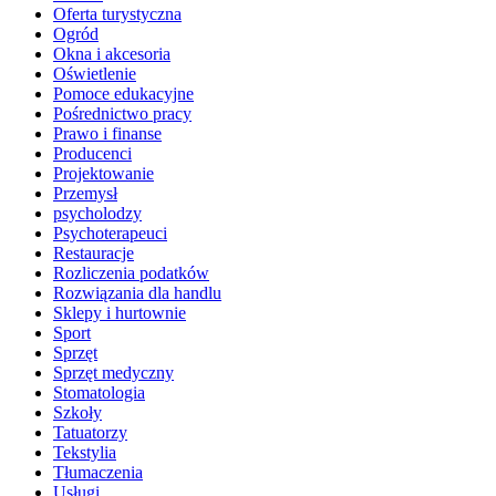
Oferta turystyczna
Ogród
Okna i akcesoria
Oświetlenie
Pomoce edukacyjne
Pośrednictwo pracy
Prawo i finanse
Producenci
Projektowanie
Przemysł
psycholodzy
Psychoterapeuci
Restauracje
Rozliczenia podatków
Rozwiązania dla handlu
Sklepy i hurtownie
Sport
Sprzęt
Sprzęt medyczny
Stomatologia
Szkoły
Tatuatorzy
Tekstylia
Tłumaczenia
Usługi