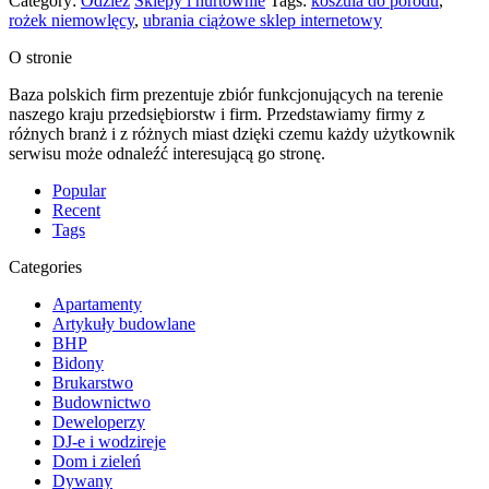
Category:
Odzież
Sklepy i hurtownie
Tags:
koszula do porodu
,
rożek niemowlęcy
,
ubrania ciążowe sklep internetowy
O stronie
Baza polskich firm prezentuje zbiór funkcjonujących na terenie
naszego kraju przedsiębiorstw i firm. Przedstawiamy firmy z
różnych branż i z różnych miast dzięki czemu każdy użytkownik
serwisu może odnaleźć interesującą go stronę.
Popular
Recent
Tags
Categories
Apartamenty
Artykuły budowlane
BHP
Bidony
Brukarstwo
Budownictwo
Deweloperzy
DJ-e i wodzireje
Dom i zieleń
Dywany