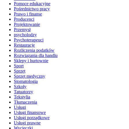
Pomoce edukacyjne
Pośrednictwo pracy
Prawo i finanse
Producenci
Projektowanie
Przemysł
psycholodzy
Psychoterapeuci
Restauracje
Rozliczenia podatków
Rozwiązania dla handlu
Sklepy i hurtownie
Sport
Sprzęt
Sprzęt medyczny
Stomatologia
Szkoły
Tatuatorzy
Tekstylia
Tłumaczenia
Usługi
Usługi finansowe
Usługi porządkowe
Usługi prawne
Wycieczki