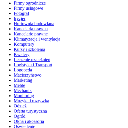
Firmy ogrodnicze
Firmy usługowe
Fotograf
fryzjer
Hurtownia budowlana
Kancelaria prawna
Kancelarie prawne
Klimatyzacja i wentylacja
Komputery
Kursy i szkolenia
Kwatery
Leczenie uzależnień
Logistyka i Transport
Logopeda
Macierzyństwo
Marketing
Meble
Mechanik
Monitoring
Muzyka i rozrywka
Odzież
Oferta turystyczna
Ogród
Okna i akcesoria
Oświetlenie