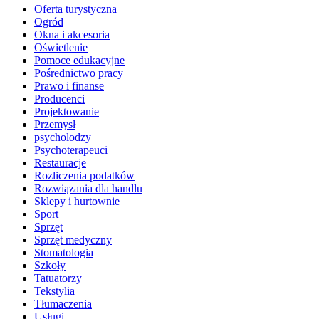
Oferta turystyczna
Ogród
Okna i akcesoria
Oświetlenie
Pomoce edukacyjne
Pośrednictwo pracy
Prawo i finanse
Producenci
Projektowanie
Przemysł
psycholodzy
Psychoterapeuci
Restauracje
Rozliczenia podatków
Rozwiązania dla handlu
Sklepy i hurtownie
Sport
Sprzęt
Sprzęt medyczny
Stomatologia
Szkoły
Tatuatorzy
Tekstylia
Tłumaczenia
Usługi