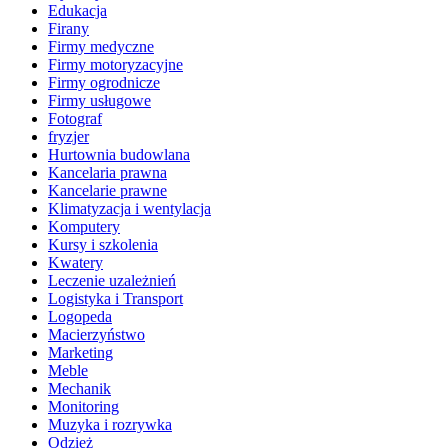
Edukacja
Firany
Firmy medyczne
Firmy motoryzacyjne
Firmy ogrodnicze
Firmy usługowe
Fotograf
fryzjer
Hurtownia budowlana
Kancelaria prawna
Kancelarie prawne
Klimatyzacja i wentylacja
Komputery
Kursy i szkolenia
Kwatery
Leczenie uzależnień
Logistyka i Transport
Logopeda
Macierzyństwo
Marketing
Meble
Mechanik
Monitoring
Muzyka i rozrywka
Odzież