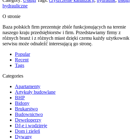
Category:
Usługi
Tags:
czyszczenie kanalizacji
,
hydraulik
,
usługi
hydrauliczne
O stronie
Baza polskich firm prezentuje zbiór funkcjonujących na terenie
naszego kraju przedsiębiorstw i firm. Przedstawiamy firmy z
różnych branż i z różnych miast dzięki czemu każdy użytkownik
serwisu może odnaleźć interesującą go stronę.
Popular
Recent
Tags
Categories
Apartamenty
Artykuły budowlane
BHP
Bidony
Brukarstwo
Budownictwo
Deweloperzy
DJ-e i wodzireje
Dom i zieleń
Dywany