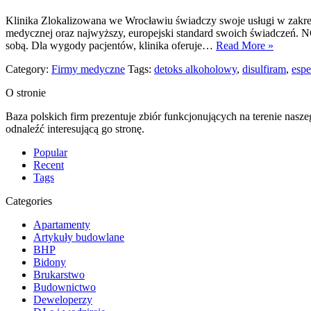
Klinika Zlokalizowana we Wrocławiu świadczy swoje usługi w zakr
medycznej oraz najwyższy, europejski standard swoich świadczeń. NG
sobą. Dla wygody pacjentów, klinika oferuje…
Read More »
Category:
Firmy medyczne
Tags:
detoks alkoholowy
,
disulfiram
,
espe
O stronie
Baza polskich firm prezentuje zbiór funkcjonujących na terenie nasz
odnaleźć interesującą go stronę.
Popular
Recent
Tags
Categories
Apartamenty
Artykuły budowlane
BHP
Bidony
Brukarstwo
Budownictwo
Deweloperzy