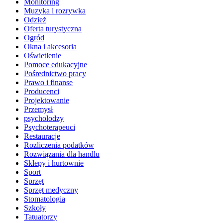
Monitoring
Muzyka i rozrywka
Odzież
Oferta turystyczna
Ogród
Okna i akcesoria
Oświetlenie
Pomoce edukacyjne
Pośrednictwo pracy
Prawo i finanse
Producenci
Projektowanie
Przemysł
psycholodzy
Psychoterapeuci
Restauracje
Rozliczenia podatków
Rozwiązania dla handlu
Sklepy i hurtownie
Sport
Sprzęt
Sprzęt medyczny
Stomatologia
Szkoły
Tatuatorzy