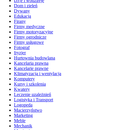
DJ-e i wodzireje
Dom i zieleń
Dywany
Edukacja
Firany
Firmy medyczne
Firmy motoryzacyjne
Firmy ogrodnicze
Firmy usługowe
Fotograf
fryzjer
Hurtownia budowlana
Kancelaria prawna
Kancelarie prawne
Klimatyzacja i wentylacja
Komputery
Kursy i szkolenia
Kwatery
Leczenie uzależnień
Logistyka i Transport
Logopeda
Macierzyństwo
Marketing
Meble
Mechanik