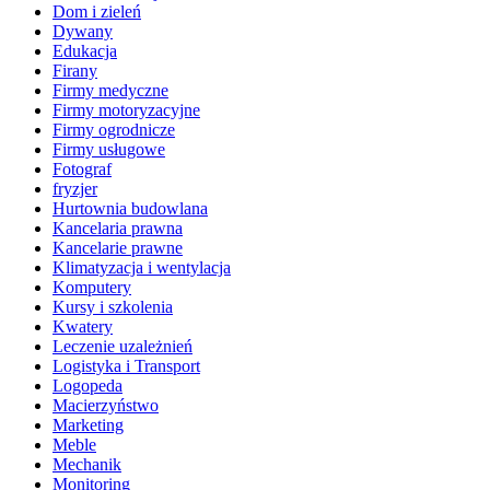
Dom i zieleń
Dywany
Edukacja
Firany
Firmy medyczne
Firmy motoryzacyjne
Firmy ogrodnicze
Firmy usługowe
Fotograf
fryzjer
Hurtownia budowlana
Kancelaria prawna
Kancelarie prawne
Klimatyzacja i wentylacja
Komputery
Kursy i szkolenia
Kwatery
Leczenie uzależnień
Logistyka i Transport
Logopeda
Macierzyństwo
Marketing
Meble
Mechanik
Monitoring