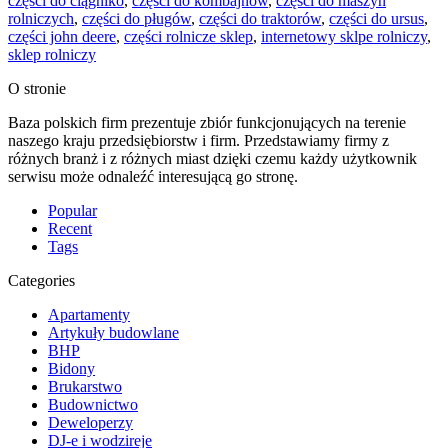
części do ciągnikó
,
części do kombajnów
,
części do maszyn
rolniczych
,
części do pługów
,
części do traktorów
,
części do ursus
,
części john deere
,
części rolnicze sklep
,
internetowy sklpe rolniczy
,
sklep rolniczy
O stronie
Baza polskich firm prezentuje zbiór funkcjonujących na terenie
naszego kraju przedsiębiorstw i firm. Przedstawiamy firmy z
różnych branż i z różnych miast dzięki czemu każdy użytkownik
serwisu może odnaleźć interesującą go stronę.
Popular
Recent
Tags
Categories
Apartamenty
Artykuły budowlane
BHP
Bidony
Brukarstwo
Budownictwo
Deweloperzy
DJ-e i wodzireje