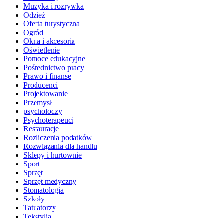
Muzyka i rozrywka
Odzież
Oferta turystyczna
Ogród
Okna i akcesoria
Oświetlenie
Pomoce edukacyjne
Pośrednictwo pracy
Prawo i finanse
Producenci
Projektowanie
Przemysł
psycholodzy
Psychoterapeuci
Restauracje
Rozliczenia podatków
Rozwiązania dla handlu
Sklepy i hurtownie
Sport
Sprzęt
Sprzęt medyczny
Stomatologia
Szkoły
Tatuatorzy
Tekstylia