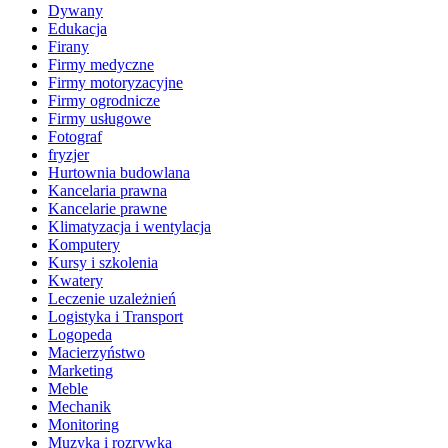
Dywany
Edukacja
Firany
Firmy medyczne
Firmy motoryzacyjne
Firmy ogrodnicze
Firmy usługowe
Fotograf
fryzjer
Hurtownia budowlana
Kancelaria prawna
Kancelarie prawne
Klimatyzacja i wentylacja
Komputery
Kursy i szkolenia
Kwatery
Leczenie uzależnień
Logistyka i Transport
Logopeda
Macierzyństwo
Marketing
Meble
Mechanik
Monitoring
Muzyka i rozrywka