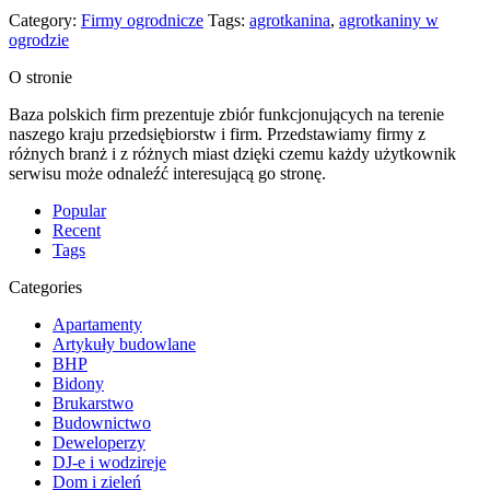
Category:
Firmy ogrodnicze
Tags:
agrotkanina
,
agrotkaniny w
ogrodzie
O stronie
Baza polskich firm prezentuje zbiór funkcjonujących na terenie
naszego kraju przedsiębiorstw i firm. Przedstawiamy firmy z
różnych branż i z różnych miast dzięki czemu każdy użytkownik
serwisu może odnaleźć interesującą go stronę.
Popular
Recent
Tags
Categories
Apartamenty
Artykuły budowlane
BHP
Bidony
Brukarstwo
Budownictwo
Deweloperzy
DJ-e i wodzireje
Dom i zieleń