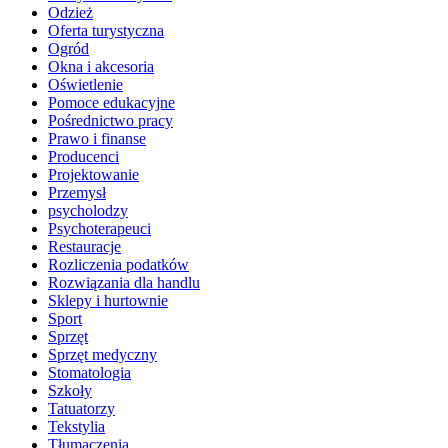
Odzież
Oferta turystyczna
Ogród
Okna i akcesoria
Oświetlenie
Pomoce edukacyjne
Pośrednictwo pracy
Prawo i finanse
Producenci
Projektowanie
Przemysł
psycholodzy
Psychoterapeuci
Restauracje
Rozliczenia podatków
Rozwiązania dla handlu
Sklepy i hurtownie
Sport
Sprzęt
Sprzęt medyczny
Stomatologia
Szkoły
Tatuatorzy
Tekstylia
Tłumaczenia