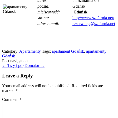
adres:
ul. Szafarnia 6,7
poczta:
Gdańsk
miejscowość:
Gdańsk
strona:
http://www.szafarnia.net/
adres e-mail:
rezerwacja@szafarnia.net
Category:
Apartamenty
Tags:
apartament Gdańsk
,
apartamenty
Gdańsk
Post navigation
←
Trzy i pół
Domator
→
Leave a Reply
Your email address will not be published.
Required fields are
marked
*
Comment
*