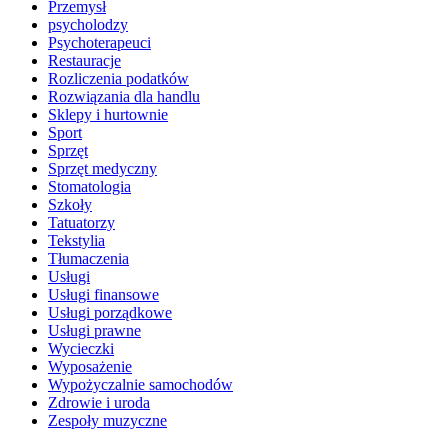
Przemysł
psycholodzy
Psychoterapeuci
Restauracje
Rozliczenia podatków
Rozwiązania dla handlu
Sklepy i hurtownie
Sport
Sprzęt
Sprzęt medyczny
Stomatologia
Szkoły
Tatuatorzy
Tekstylia
Tłumaczenia
Usługi
Usługi finansowe
Usługi porządkowe
Usługi prawne
Wycieczki
Wyposażenie
Wypożyczalnie samochodów
Zdrowie i uroda
Zespoły muzyczne