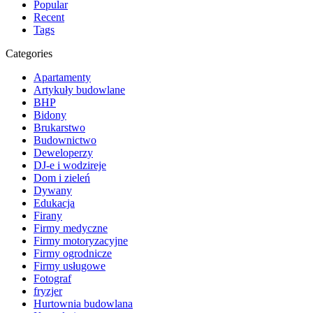
Popular
Recent
Tags
Categories
Apartamenty
Artykuły budowlane
BHP
Bidony
Brukarstwo
Budownictwo
Deweloperzy
DJ-e i wodzireje
Dom i zieleń
Dywany
Edukacja
Firany
Firmy medyczne
Firmy motoryzacyjne
Firmy ogrodnicze
Firmy usługowe
Fotograf
fryzjer
Hurtownia budowlana