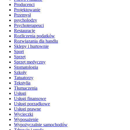
Producenci
Projektowanie
Przemysł
psycholodzy
Psychoterapeuci
Restauracje
Rozliczenia podatków
Rozwiązania dla handlu
Sklepy i hurtownie
Sport
Sprzęt
Sprzęt medyczny
Stomatologia
Szkoły
Tatuatorzy
Tekstylia
Tłumaczenia
Usługi
Usługi finansowe
Usługi porządkowe
Usługi prawne
Wycieczki
Wyposażenie
Wypożyczalnie samochodów
Zdrowie i uroda