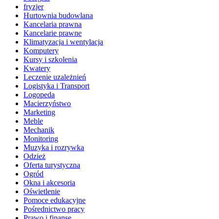
fryzjer
Hurtownia budowlana
Kancelaria prawna
Kancelarie prawne
Klimatyzacja i wentylacja
Komputery
Kursy i szkolenia
Kwatery
Leczenie uzależnień
Logistyka i Transport
Logopeda
Macierzyństwo
Marketing
Meble
Mechanik
Monitoring
Muzyka i rozrywka
Odzież
Oferta turystyczna
Ogród
Okna i akcesoria
Oświetlenie
Pomoce edukacyjne
Pośrednictwo pracy
Prawo i finanse