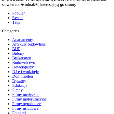
serwisu może odnaleźć interesującą go stronę.
Popular
Recent
Tags
Categories
Apartamenty
Artykuły budowlane
BHP
Bidony
Brukarstwo
Budownictwo
Deweloperzy
DJ-e i wodzireje
Dom i zieleń
Dywany
Edukacja
Firany
Firmy medyczne
Firmy motoryzacyjne
Firmy ogrodnicze
Firmy usługowe
Fotograf