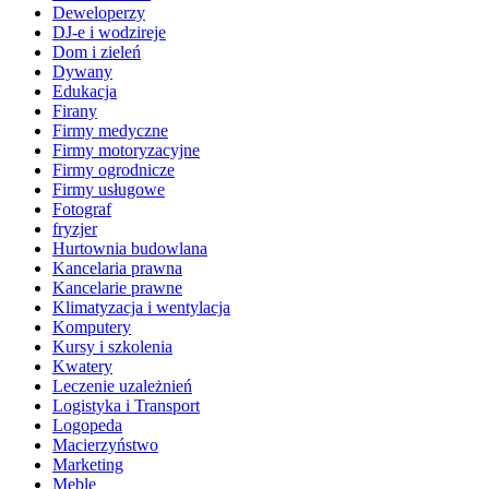
Deweloperzy
DJ-e i wodzireje
Dom i zieleń
Dywany
Edukacja
Firany
Firmy medyczne
Firmy motoryzacyjne
Firmy ogrodnicze
Firmy usługowe
Fotograf
fryzjer
Hurtownia budowlana
Kancelaria prawna
Kancelarie prawne
Klimatyzacja i wentylacja
Komputery
Kursy i szkolenia
Kwatery
Leczenie uzależnień
Logistyka i Transport
Logopeda
Macierzyństwo
Marketing
Meble