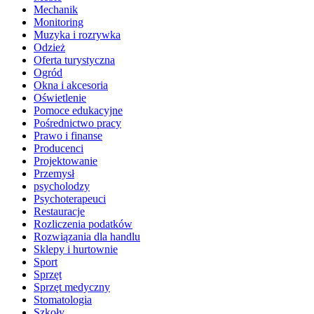
Mechanik
Monitoring
Muzyka i rozrywka
Odzież
Oferta turystyczna
Ogród
Okna i akcesoria
Oświetlenie
Pomoce edukacyjne
Pośrednictwo pracy
Prawo i finanse
Producenci
Projektowanie
Przemysł
psycholodzy
Psychoterapeuci
Restauracje
Rozliczenia podatków
Rozwiązania dla handlu
Sklepy i hurtownie
Sport
Sprzęt
Sprzęt medyczny
Stomatologia
Szkoły