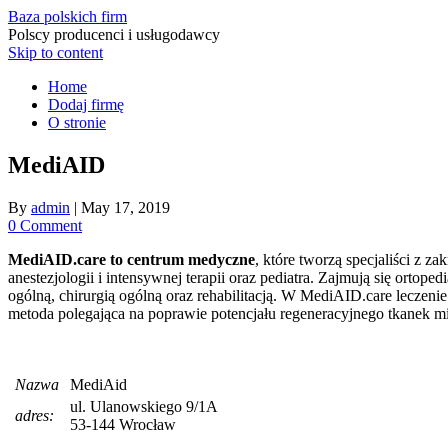
Baza polskich firm
Polscy producenci i usługodawcy
Skip to content
Home
Dodaj firmę
O stronie
MediAID
By
admin
|
May 17, 2019
0 Comment
MediAID.care to centrum medyczne
, które tworzą specjaliści z z
anestezjologii i intensywnej terapii oraz pediatra. Zajmują się orto
ogólną, chirurgią ogólną oraz rehabilitacją. W MediAID.care leczen
metoda polegająca na poprawie potencjału regeneracyjnego tkanek m
Nazwa
MediAid
ul. Ulanowskiego 9/1A
adres:
53-144 Wrocław