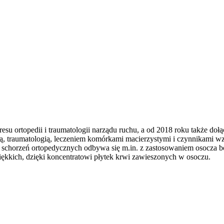
akresu ortopedii i traumatologii narządu ruchu, a od 2018 roku także doł
pedią, traumatologią, leczeniem komórkami macierzystymi i czynnikami 
ie schorzeń ortopedycznych odbywa się m.in. z zastosowaniem osocza b
iękkich, dzięki koncentratowi płytek krwi zawieszonych w osoczu.