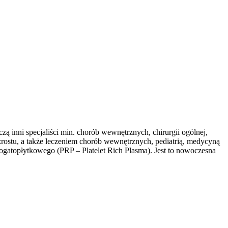
ączą inni specjaliści min. chorób wewnętrznych, chirurgii ogólnej,
wzrostu, a także leczeniem chorób wewnętrznych, pediatrią, medycyną
ogatopłytkowego (PRP – Platelet Rich Plasma). Jest to nowoczesna