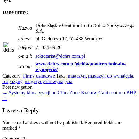
ręki.
Dane firmy:
Dolnośląskie Centrum Hurtu Rolno-Spożywczego
Nazwa
S.A.
adres:
ul. Giełdowa 12, 52-438 Wrocław
telefon:
71 334 09 20
e-mail:
sekretariat@dchrs.com.pl
www.dchrs.com.pl/gielda/powierzchnie-do-
strona:
wynajecia/
Category:
Firmy usługowe
Tags:
magazyn
,
magazyn do wynajęcia
,
magazyny
,
magazyny do wynajęcia
Post navigation
←
Systemy klimatyzacji od ClimaZone Kraków
Gabi centrum BHP
→
Leave a Reply
Your email address will not be published.
Required fields are
marked
*
Comment
*