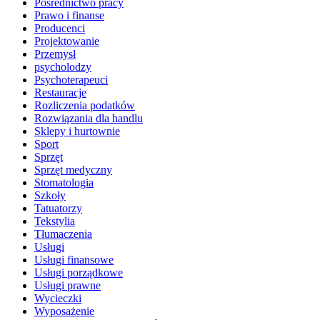
Pośrednictwo pracy
Prawo i finanse
Producenci
Projektowanie
Przemysł
psycholodzy
Psychoterapeuci
Restauracje
Rozliczenia podatków
Rozwiązania dla handlu
Sklepy i hurtownie
Sport
Sprzęt
Sprzęt medyczny
Stomatologia
Szkoły
Tatuatorzy
Tekstylia
Tłumaczenia
Usługi
Usługi finansowe
Usługi porządkowe
Usługi prawne
Wycieczki
Wyposażenie