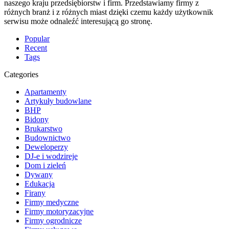
naszego kraju przedsiębiorstw i firm. Przedstawiamy firmy z
różnych branż i z różnych miast dzięki czemu każdy użytkownik
serwisu może odnaleźć interesującą go stronę.
Popular
Recent
Tags
Categories
Apartamenty
Artykuły budowlane
BHP
Bidony
Brukarstwo
Budownictwo
Deweloperzy
DJ-e i wodzireje
Dom i zieleń
Dywany
Edukacja
Firany
Firmy medyczne
Firmy motoryzacyjne
Firmy ogrodnicze