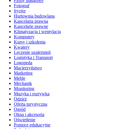
Firmy usługowe
Fotograf
fryzjer
Hurtownia budowlana
Kancelaria prawna
Kancelarie prawne
Klimatyzacja i wentylacja
Komputery
Kursy i szkolenia
Kwatery
Leczenie uzależnień
Logistyka i Transport
Logopeda
Macierzyństwo
Marketing
Meble
Mechanik
Monitoring
Muzyka i rozrywka
Odzież
Oferta turystyczna
Ogród
Okna i akcesoria
Oświetlenie
Pomoce edukacyjne