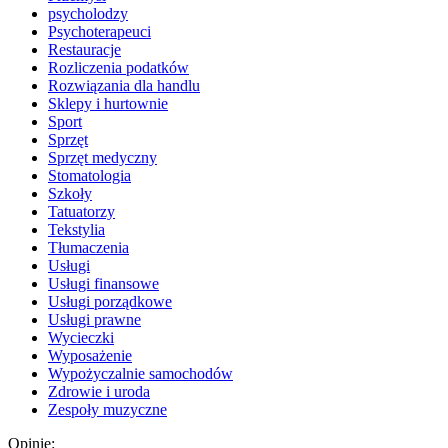
psycholodzy
Psychoterapeuci
Restauracje
Rozliczenia podatków
Rozwiązania dla handlu
Sklepy i hurtownie
Sport
Sprzęt
Sprzęt medyczny
Stomatologia
Szkoły
Tatuatorzy
Tekstylia
Tłumaczenia
Usługi
Usługi finansowe
Usługi porządkowe
Usługi prawne
Wycieczki
Wyposażenie
Wypożyczalnie samochodów
Zdrowie i uroda
Zespoły muzyczne
Opinie: