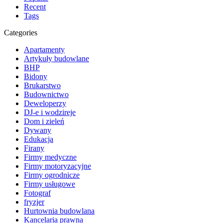
Recent
Tags
Categories
Apartamenty
Artykuły budowlane
BHP
Bidony
Brukarstwo
Budownictwo
Deweloperzy
DJ-e i wodzireje
Dom i zieleń
Dywany
Edukacja
Firany
Firmy medyczne
Firmy motoryzacyjne
Firmy ogrodnicze
Firmy usługowe
Fotograf
fryzjer
Hurtownia budowlana
Kancelaria prawna