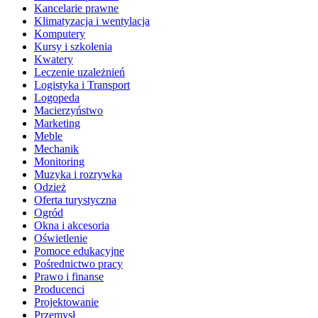
Kancelarie prawne
Klimatyzacja i wentylacja
Komputery
Kursy i szkolenia
Kwatery
Leczenie uzależnień
Logistyka i Transport
Logopeda
Macierzyństwo
Marketing
Meble
Mechanik
Monitoring
Muzyka i rozrywka
Odzież
Oferta turystyczna
Ogród
Okna i akcesoria
Oświetlenie
Pomoce edukacyjne
Pośrednictwo pracy
Prawo i finanse
Producenci
Projektowanie
Przemysł