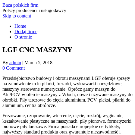
Baza polskich firm
Polscy producenci i usługodawcy
Skip to content
Home
Dodaj firmę
O stronie
LGF CNC MASZYNY
By
admin
|
March 5, 2018
0 Comment
Przedsiębiorstwo budowy i obrotu maszynami LGF oferuje sprzęty
na zamówienie m.in pilarki, frezarki, wykrawarki narzędziowe,
maszyny sterowane numerycznie. Oprócz gamy maszyn do
Alu/PCV w ofercie maszyny z Włoch, nowe i używane maszyny do
obróbki. Piły tarczowe do cięcia aluminium, PCV, pleksi, pilarki do
aluminium, centra obróbcze.
Frezowanie, czopowanie, wiercenie, cięcie, rozkrój, wyginanie,
kształtowanie plastyczne na maszynach, piły pionowe, formatyzerki,
pionowe piły tarczowe. Firma posiada europejskie certyfikaty,
najwyższy standard produktu oraz gwarantuje niezawodność i