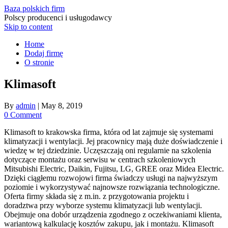
Baza polskich firm
Polscy producenci i usługodawcy
Skip to content
Home
Dodaj firmę
O stronie
Klimasoft
By
admin
|
May 8, 2019
0 Comment
Klimasoft to krakowska firma, która od lat zajmuje się systemami
klimatyzacji i wentylacji. Jej pracownicy mają duże doświadczenie i
wiedzę w tej dziedzinie. Uczęszczają oni regularnie na szkolenia
dotyczące montażu oraz serwisu w centrach szkoleniowych
Mitsubishi Electric, Daikin, Fujitsu, LG, GREE oraz Midea Electric.
Dzięki ciągłemu rozwojowi firma świadczy usługi na najwyższym
poziomie i wykorzystywać najnowsze rozwiązania technologiczne.
Oferta firmy składa się z m.in. z przygotowania projektu i
doradztwa przy wyborze systemu klimatyzacji lub wentylacji.
Obejmuje ona dobór urządzenia zgodnego z oczekiwaniami klienta,
wariantową kalkulację kosztów zakupu, jak i montażu. Klimasoft