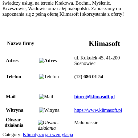
świadczy usługi na terenie Krakowa, Bochni, Myślenic,
Krzeszowic, Wadowic oraz całej małopolski. Zapraszamy do
zapoznania się z pełną ofertą Klimasoft i skorzystania z oferty!
Klimasoft
Nazwa firmy
ul. Kukułek 45, 41-200
Adres
Sosnowiec
Telefon
(12) 686 01 54
Mail
biuro@klimasoft.pl
Witryna
https://www.klimasoft.pl
Obszar
Małopolskie
działania
Category:
Klimatyzacja i wentylacja