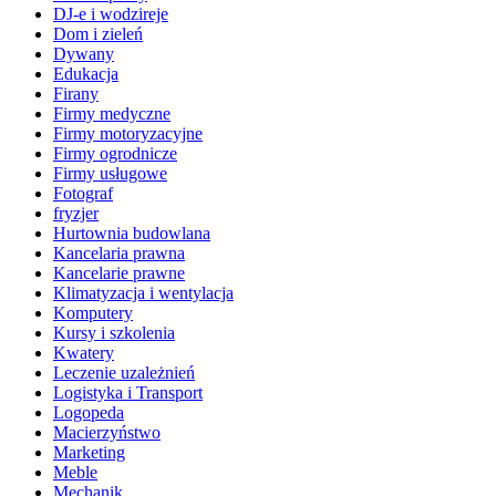
DJ-e i wodzireje
Dom i zieleń
Dywany
Edukacja
Firany
Firmy medyczne
Firmy motoryzacyjne
Firmy ogrodnicze
Firmy usługowe
Fotograf
fryzjer
Hurtownia budowlana
Kancelaria prawna
Kancelarie prawne
Klimatyzacja i wentylacja
Komputery
Kursy i szkolenia
Kwatery
Leczenie uzależnień
Logistyka i Transport
Logopeda
Macierzyństwo
Marketing
Meble
Mechanik