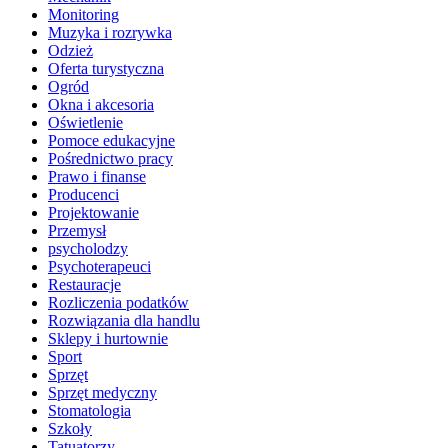
Monitoring
Muzyka i rozrywka
Odzież
Oferta turystyczna
Ogród
Okna i akcesoria
Oświetlenie
Pomoce edukacyjne
Pośrednictwo pracy
Prawo i finanse
Producenci
Projektowanie
Przemysł
psycholodzy
Psychoterapeuci
Restauracje
Rozliczenia podatków
Rozwiązania dla handlu
Sklepy i hurtownie
Sport
Sprzęt
Sprzęt medyczny
Stomatologia
Szkoły
Tatuatorzy