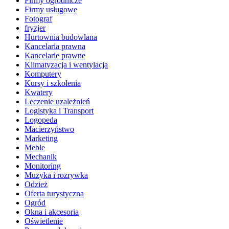
Firmy ogrodnicze
Firmy usługowe
Fotograf
fryzjer
Hurtownia budowlana
Kancelaria prawna
Kancelarie prawne
Klimatyzacja i wentylacja
Komputery
Kursy i szkolenia
Kwatery
Leczenie uzależnień
Logistyka i Transport
Logopeda
Macierzyństwo
Marketing
Meble
Mechanik
Monitoring
Muzyka i rozrywka
Odzież
Oferta turystyczna
Ogród
Okna i akcesoria
Oświetlenie