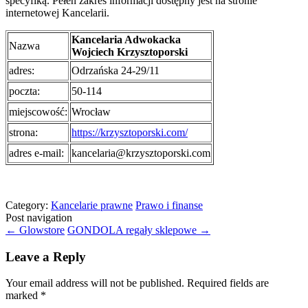
specyfiką. Pełen zakres informacji dostępny jest na stronie
internetowej Kancelarii.
Kancelaria Adwokacka
Nazwa
Wojciech Krzysztoporski
adres:
Odrzańska 24-29/11
poczta:
50-114
miejscowość:
Wrocław
strona:
https://krzysztoporski.com/
adres e-mail:
kancelaria@krzysztoporski.com
Category:
Kancelarie prawne
Prawo i finanse
Post navigation
←
Glowstore
GONDOLA regały sklepowe
→
Leave a Reply
Your email address will not be published.
Required fields are
marked
*