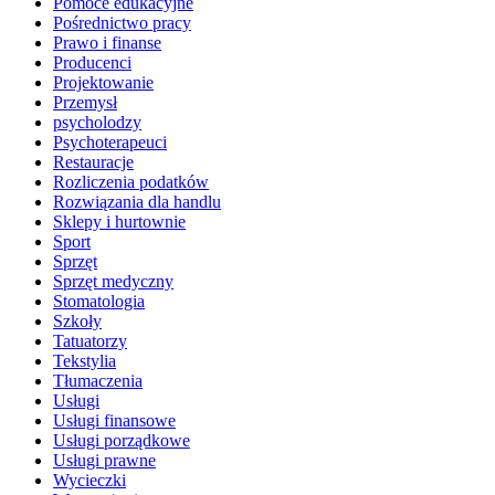
Pomoce edukacyjne
Pośrednictwo pracy
Prawo i finanse
Producenci
Projektowanie
Przemysł
psycholodzy
Psychoterapeuci
Restauracje
Rozliczenia podatków
Rozwiązania dla handlu
Sklepy i hurtownie
Sport
Sprzęt
Sprzęt medyczny
Stomatologia
Szkoły
Tatuatorzy
Tekstylia
Tłumaczenia
Usługi
Usługi finansowe
Usługi porządkowe
Usługi prawne
Wycieczki