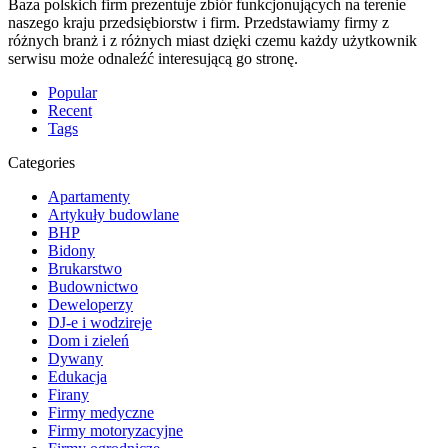
Baza polskich firm prezentuje zbiór funkcjonujących na terenie
naszego kraju przedsiębiorstw i firm. Przedstawiamy firmy z
różnych branż i z różnych miast dzięki czemu każdy użytkownik
serwisu może odnaleźć interesującą go stronę.
Popular
Recent
Tags
Categories
Apartamenty
Artykuły budowlane
BHP
Bidony
Brukarstwo
Budownictwo
Deweloperzy
DJ-e i wodzireje
Dom i zieleń
Dywany
Edukacja
Firany
Firmy medyczne
Firmy motoryzacyjne