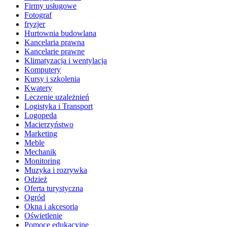
Firmy usługowe
Fotograf
fryzjer
Hurtownia budowlana
Kancelaria prawna
Kancelarie prawne
Klimatyzacja i wentylacja
Komputery
Kursy i szkolenia
Kwatery
Leczenie uzależnień
Logistyka i Transport
Logopeda
Macierzyństwo
Marketing
Meble
Mechanik
Monitoring
Muzyka i rozrywka
Odzież
Oferta turystyczna
Ogród
Okna i akcesoria
Oświetlenie
Pomoce edukacyjne