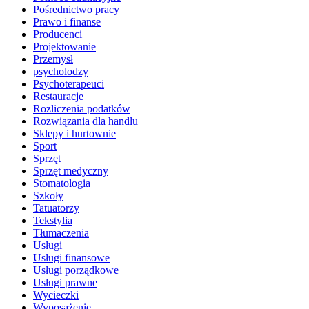
Pośrednictwo pracy
Prawo i finanse
Producenci
Projektowanie
Przemysł
psycholodzy
Psychoterapeuci
Restauracje
Rozliczenia podatków
Rozwiązania dla handlu
Sklepy i hurtownie
Sport
Sprzęt
Sprzęt medyczny
Stomatologia
Szkoły
Tatuatorzy
Tekstylia
Tłumaczenia
Usługi
Usługi finansowe
Usługi porządkowe
Usługi prawne
Wycieczki
Wyposażenie