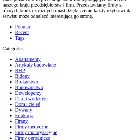
naszego kraju przedsiębiorstw i firm. Przedstawiamy firmy z
różnych branż i z różnych miast dzięki czemu każdy użytkownik
serwisu może odnaleźć interesującą go stronę.
Popular
Recent
Tags
Categories
Apartamenty
Artykuły budowlane
BHP
Bidony
Brukarstwo
Budownictwo
Deweloperzy
DJ-e i wodzireje
Dom i zieleń
Dywany
Edukacja
Firany
Firmy medyczne
Firmy motoryzacyjne
Firmy ogrodnicze