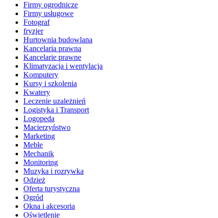
Firmy ogrodnicze
Firmy usługowe
Fotograf
fryzjer
Hurtownia budowlana
Kancelaria prawna
Kancelarie prawne
Klimatyzacja i wentylacja
Komputery
Kursy i szkolenia
Kwatery
Leczenie uzależnień
Logistyka i Transport
Logopeda
Macierzyństwo
Marketing
Meble
Mechanik
Monitoring
Muzyka i rozrywka
Odzież
Oferta turystyczna
Ogród
Okna i akcesoria
Oświetlenie