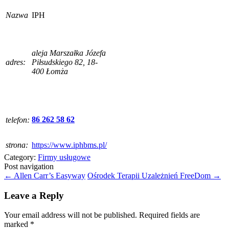
Nazwa
IPH
aleja Marszałka Józefa
adres:
Piłsudskiego 82, 18-
400 Łomża
86 262 58 62
telefon:
strona:
https://www.iphbms.pl/
Category:
Firmy usługowe
Post navigation
←
Allen Carr’s Easyway
Ośrodek Terapii Uzależnień FreeDom
→
Leave a Reply
Your email address will not be published.
Required fields are
marked
*