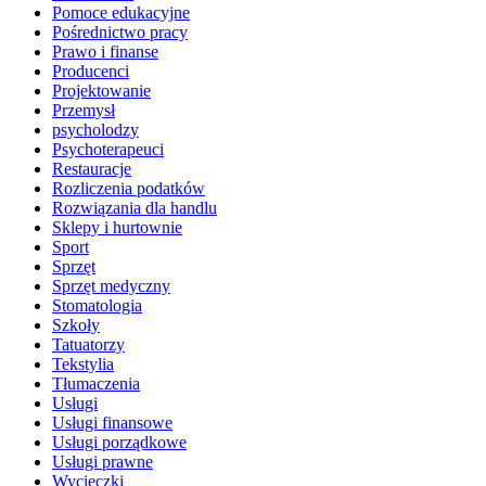
Pomoce edukacyjne
Pośrednictwo pracy
Prawo i finanse
Producenci
Projektowanie
Przemysł
psycholodzy
Psychoterapeuci
Restauracje
Rozliczenia podatków
Rozwiązania dla handlu
Sklepy i hurtownie
Sport
Sprzęt
Sprzęt medyczny
Stomatologia
Szkoły
Tatuatorzy
Tekstylia
Tłumaczenia
Usługi
Usługi finansowe
Usługi porządkowe
Usługi prawne
Wycieczki