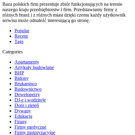
Baza polskich firm prezentuje zbiór funkcjonujących na terenie
naszego kraju przedsiębiorstw i firm. Przedstawiamy firmy z
różnych branż i z różnych miast dzięki czemu każdy użytkownik
serwisu może odnaleźć interesującą go stronę.
Popular
Recent
Tags
Categories
Apartamenty
Artykuły budowlane
BHP
Bidony
Brukarstwo
Budownictwo
Deweloperzy
DJ-e i wodzireje
Dom i zieleń
Dywany
Edukacja
Firany
Firmy medyczne
Firmy motoryzacyjne