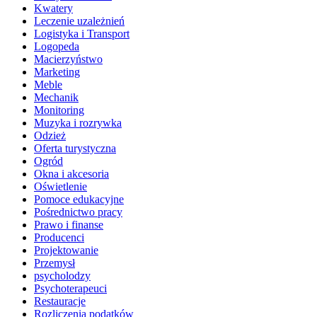
Kwatery
Leczenie uzależnień
Logistyka i Transport
Logopeda
Macierzyństwo
Marketing
Meble
Mechanik
Monitoring
Muzyka i rozrywka
Odzież
Oferta turystyczna
Ogród
Okna i akcesoria
Oświetlenie
Pomoce edukacyjne
Pośrednictwo pracy
Prawo i finanse
Producenci
Projektowanie
Przemysł
psycholodzy
Psychoterapeuci
Restauracje
Rozliczenia podatków