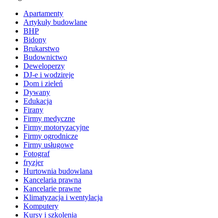
Apartamenty
Artykuły budowlane
BHP
Bidony
Brukarstwo
Budownictwo
Deweloperzy
DJ-e i wodzireje
Dom i zieleń
Dywany
Edukacja
Firany
Firmy medyczne
Firmy motoryzacyjne
Firmy ogrodnicze
Firmy usługowe
Fotograf
fryzjer
Hurtownia budowlana
Kancelaria prawna
Kancelarie prawne
Klimatyzacja i wentylacja
Komputery
Kursy i szkolenia