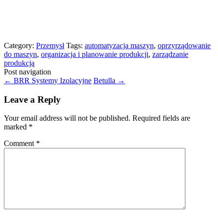
Category:
Przemysł
Tags:
automatyzacja maszyn
,
oprzyrządowanie
do maszyn
,
organizacja i planowanie produkcji
,
zarządzanie
produkcją
Post navigation
←
BRR Systemy Izolacyjne
Betulla
→
Leave a Reply
Your email address will not be published.
Required fields are
marked
*
Comment
*