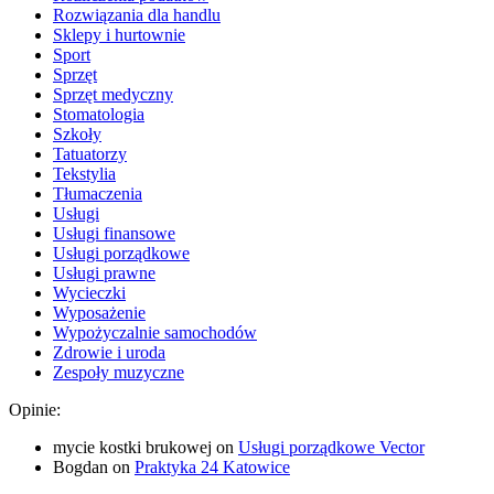
Rozwiązania dla handlu
Sklepy i hurtownie
Sport
Sprzęt
Sprzęt medyczny
Stomatologia
Szkoły
Tatuatorzy
Tekstylia
Tłumaczenia
Usługi
Usługi finansowe
Usługi porządkowe
Usługi prawne
Wycieczki
Wyposażenie
Wypożyczalnie samochodów
Zdrowie i uroda
Zespoły muzyczne
Opinie:
mycie kostki brukowej
on
Usługi porządkowe Vector
Bogdan
on
Praktyka 24 Katowice