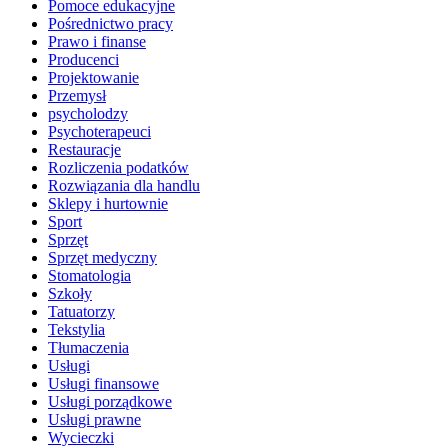
Pomoce edukacyjne
Pośrednictwo pracy
Prawo i finanse
Producenci
Projektowanie
Przemysł
psycholodzy
Psychoterapeuci
Restauracje
Rozliczenia podatków
Rozwiązania dla handlu
Sklepy i hurtownie
Sport
Sprzęt
Sprzęt medyczny
Stomatologia
Szkoły
Tatuatorzy
Tekstylia
Tłumaczenia
Usługi
Usługi finansowe
Usługi porządkowe
Usługi prawne
Wycieczki