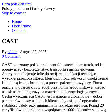
Baza polskich firm
Polscy producenci i usługodawcy
Skip to content
Home
Dodaj firmę
O stronie
CAST
By
admin
|
August 27, 2025
0 Comment
CAST to uznany polski producent folii stretch i prestretch, od lat
poprawiający bezpieczeństwo transportu i magazynowania.
Asortyment obejmuje folie do owijarek i aplikacji ręcznej, o
wysokiej przezroczystości, kleistości i rozciągliwości, dzięki czemu
ładunki są lepiej chronione, a proces pakowania szybszy. Firma
pracuje w oparciu o ISO 9001 oraz normy środowiskowe, kładąc
nacisk na redukcję zużycia materiału i kosztów logistycznych.
Cechą wyróżniającą CAST jest wsparcie wdrożeniowe – dobór
parametrów i testy na liniach klienta, aby osiągnąć optymalną
stabilność palety przy minimalnym nakładzie surowca. Ponad 20
certyfikatów i nagród oraz współpraca z 1000+ klientów stanowią