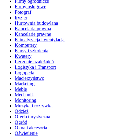
Firmy ogrodnicze
Firmy usługowe
Fotograf
fryzjer
Hurtownia budowlana
Kancelaria prawna
Kancelarie prawne
Klimatyzacja i wentylacja
Komputery
Kursy i szkolenia
Kwatery
Leczenie uzależnień
Logistyka i Transport
Logopeda
Macierzyństwo
Marketing
Meble
Mechanik
Monitoring
Muzyka i rozrywka
Odzież
Oferta turystyczna
Ogród
Okna i akcesoria
Oświetlenie