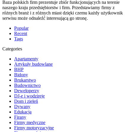
Baza polskich firm prezentuje zbiór funkcjonujących na terenie
naszego kraju przedsiębiorstw i firm. Przedstawiamy firmy z
różnych branż i z różnych miast dzięki czemu każdy użytkownik
serwisu może odnaleźć interesującą go stronę.
Popular
Recent
Tags
Categories
Apartamenty
Artykuły budowlane
BHP
Bidony
Brukarstwo
Budownictwo
Deweloperzy
DJ-e i wodzireje
Dom i zieleń
Dywany
Edukacja
Firany
Firmy medyczne
Firmy motoryzacyjne