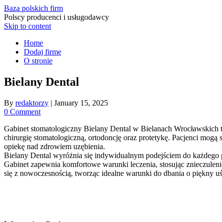
Baza polskich firm
Polscy producenci i usługodawcy
Skip to content
Home
Dodaj firmę
O stronie
Bielany Dental
By
redaktorzy
|
January 15, 2025
0 Comment
Gabinet stomatologiczny Bielany Dental w Bielanach Wrocławskich to
chirurgię stomatologiczną, ortodoncję oraz protetykę. Pacjenci mog
opiekę nad zdrowiem uzębienia.
Bielany Dental wyróżnia się indywidualnym podejściem do każdego 
Gabinet zapewnia komfortowe warunki leczenia, stosując znieczuleni
się z nowoczesnością, tworząc idealne warunki do dbania o piękny u