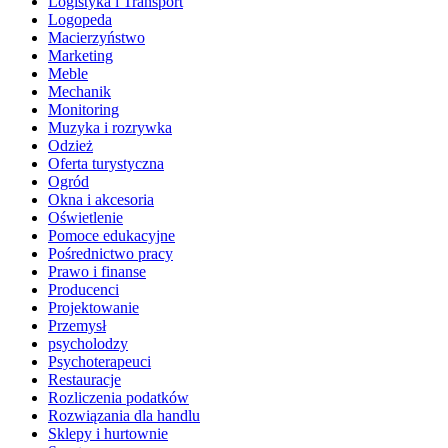
Logistyka i Transport
Logopeda
Macierzyństwo
Marketing
Meble
Mechanik
Monitoring
Muzyka i rozrywka
Odzież
Oferta turystyczna
Ogród
Okna i akcesoria
Oświetlenie
Pomoce edukacyjne
Pośrednictwo pracy
Prawo i finanse
Producenci
Projektowanie
Przemysł
psycholodzy
Psychoterapeuci
Restauracje
Rozliczenia podatków
Rozwiązania dla handlu
Sklepy i hurtownie