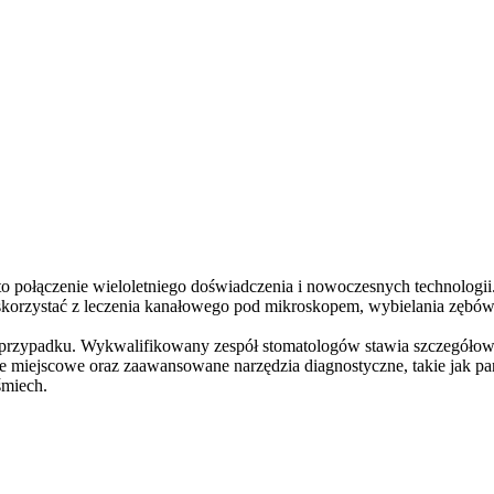
 połączenie wieloletniego doświadczenia i nowoczesnych technologii. G
ą skorzystać z leczenia kanałowego pod mikroskopem, wybielania zębów
przypadku. Wykwalifikowany zespół stomatologów stawia szczegółowe 
e miejscowe oraz zaawansowane narzędzia diagnostyczne, takie jak pa
śmiech.