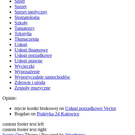
Sport
Sprzęt
Sprzęt medyczny
Stomatologia
Szkoły
Tatuatorzy
Tekstylia
Tłumaczenia
Usługi
Usługi finansowe
Usługi porządkowe
Usługi prawne
Wycieczki
Wyposażenie
Wypożyczalnie samochodów
Zdrowie i uroda
Zespoły muzyczne
Opinie:
mycie kostki brukowej
on
Usługi porządkowe Vector
Bogdan
on
Praktyka 24 Katowice
custom footer text left
custom footer text right
Iconic One
Theme | Powered by
Wordpress