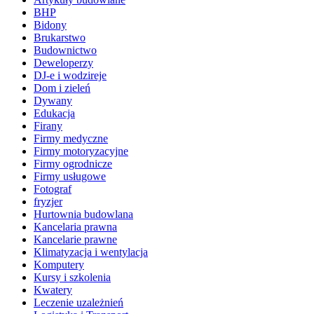
BHP
Bidony
Brukarstwo
Budownictwo
Deweloperzy
DJ-e i wodzireje
Dom i zieleń
Dywany
Edukacja
Firany
Firmy medyczne
Firmy motoryzacyjne
Firmy ogrodnicze
Firmy usługowe
Fotograf
fryzjer
Hurtownia budowlana
Kancelaria prawna
Kancelarie prawne
Klimatyzacja i wentylacja
Komputery
Kursy i szkolenia
Kwatery
Leczenie uzależnień