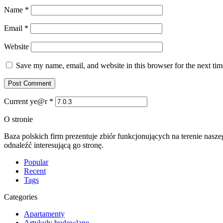
Name
*
Email
*
Website
Save my name, email, and website in this browser for the next ti
Current ye@r
*
O stronie
Baza polskich firm prezentuje zbiór funkcjonujących na terenie nasz
odnaleźć interesującą go stronę.
Popular
Recent
Tags
Categories
Apartamenty
Artykuły budowlane