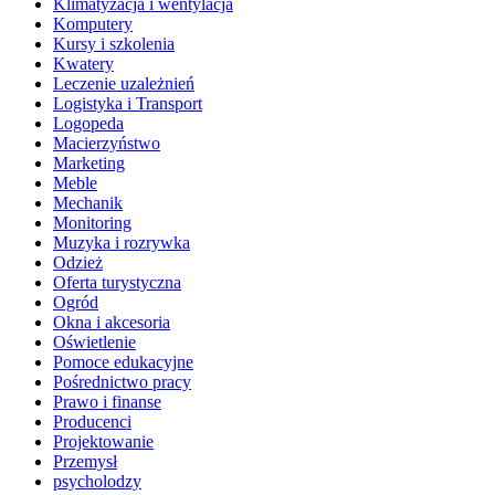
Klimatyzacja i wentylacja
Komputery
Kursy i szkolenia
Kwatery
Leczenie uzależnień
Logistyka i Transport
Logopeda
Macierzyństwo
Marketing
Meble
Mechanik
Monitoring
Muzyka i rozrywka
Odzież
Oferta turystyczna
Ogród
Okna i akcesoria
Oświetlenie
Pomoce edukacyjne
Pośrednictwo pracy
Prawo i finanse
Producenci
Projektowanie
Przemysł
psycholodzy