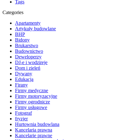
Tags
Categories
Apartamenty
Artykuły budowlane
BHP
Bidony
Brukarstwo
Budownictwo
Deweloperzy
DJ-e i wodzireje
Dom i zieleń
Dywany
Edukacja
Firany
Firmy medyczne
Firmy motoryzacyjne
Firmy ogrodnicze
Firmy usługowe
Fotograf
fryzjer
Hurtownia budowlana
Kancelaria prawna
Kancelarie prawne