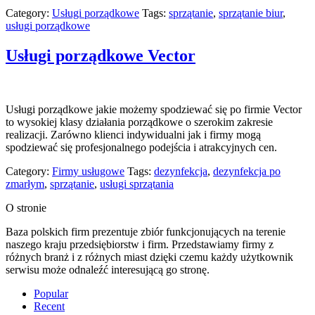
Category:
Usługi porządkowe
Tags:
sprzątanie
,
sprzątanie biur
,
usługi porządkowe
Usługi porządkowe Vector
Usługi porządkowe jakie możemy spodziewać się po firmie Vector
to wysokiej klasy działania porządkowe o szerokim zakresie
realizacji. Zarówno klienci indywidualni jak i firmy mogą
spodziewać się profesjonalnego podejścia i atrakcyjnych cen.
Category:
Firmy usługowe
Tags:
dezynfekcja
,
dezynfekcja po
zmarłym
,
sprzątanie
,
usługi sprzątania
O stronie
Baza polskich firm prezentuje zbiór funkcjonujących na terenie
naszego kraju przedsiębiorstw i firm. Przedstawiamy firmy z
różnych branż i z różnych miast dzięki czemu każdy użytkownik
serwisu może odnaleźć interesującą go stronę.
Popular
Recent