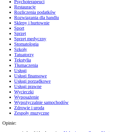
Psychoterapeuci
Restauracje
Rozliczenia podatków
Rozwiązania dla handlu
Sklepy i hurtownie
Sport
Sprzęt
Sprzęt medyczny
Stomatologia
Szkoły
Tatuatorzy
Tekstylia
Tłumaczenia
Usługi
Usługi finansowe
Usługi porządkowe
Usługi prawne
Wycieczki
Wyposażenie
Wypożyczalnie samochodów
Zdrowie i uroda
Zespoły muzyczne
Opinie: