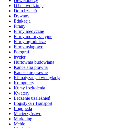
Deweloperzy
DJ-e i wodzireje
Dom i zieleń
Dywany
Edukacja
Firany
Firmy medyczne
Firmy motoryzacyjne
Firmy ogrodnicze
Firmy usługowe
Fotograf
fryzjer
Hurtownia budowlana
Kancelaria prawna
Kancelarie prawne
Klimatyzacja i wentylacja
Komputery
Kursy i szkolenia
Kwatery
Leczenie uzależnień
Logistyka i Transport
Logopeda
Macierzyństwo
Marketing
Meble