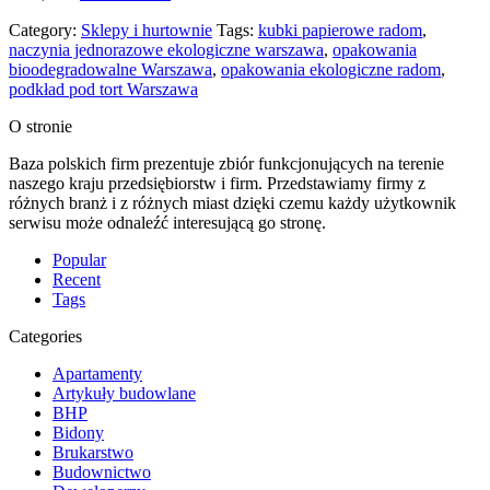
Category:
Sklepy i hurtownie
Tags:
kubki papierowe radom
,
naczynia jednorazowe ekologiczne warszawa
,
opakowania
bioodegradowalne Warszawa
,
opakowania ekologiczne radom
,
podkład pod tort Warszawa
O stronie
Baza polskich firm prezentuje zbiór funkcjonujących na terenie
naszego kraju przedsiębiorstw i firm. Przedstawiamy firmy z
różnych branż i z różnych miast dzięki czemu każdy użytkownik
serwisu może odnaleźć interesującą go stronę.
Popular
Recent
Tags
Categories
Apartamenty
Artykuły budowlane
BHP
Bidony
Brukarstwo
Budownictwo