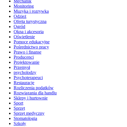
Mechanik
Monitoring
Muzyka i rozrywka
Odzież
Oferta turystyczna
Ogród
Okna i akcesoria
Oświetlenie
Pomoce edukacyjne
Pośrednictwo pracy
Prawo i finanse
Producenci
Projektowanie
Przemysł
psycholodzy
Psychoterapeuci
Restauracje
Rozliczenia podatków
Rozwiązania dla handlu
Sklepy i hurtownie
Sport
Sprzęt
Sprzęt medyczny
Stomatologia
Szkoły